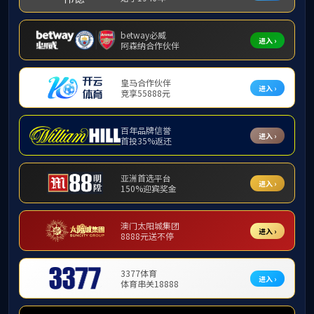
44118太阳成城集团怎么
注册