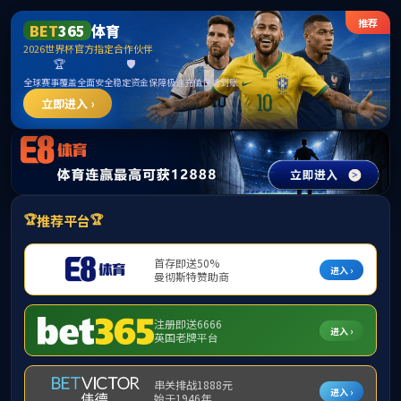
中国·44118太阳成城集团(股份)有限公司-官方网
站
2026年8月6日星期四1:15:40
网站首页
公司概况
新闻公告
党建工作